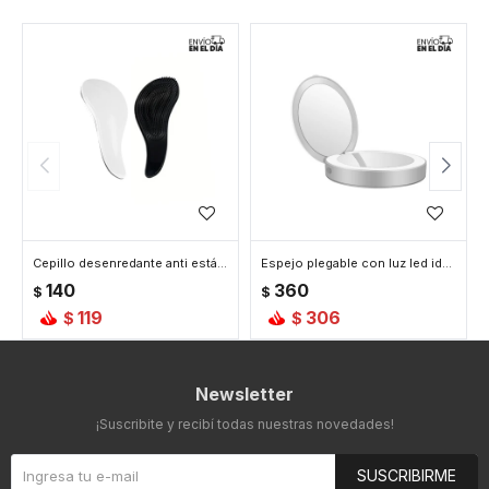
Cepillo desenredante anti estática - Blanco
Espejo plegable con luz led ideal para cartera - Blanco
140
360
$
$
119
306
$
$
Newsletter
¡Suscribite y recibí todas nuestras novedades!
SUSCRIBIRME