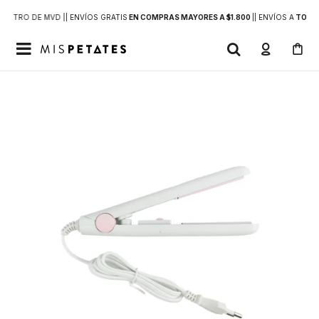
DENTRO DE MVD |
| ENVÍOS GRATIS
EN COMPRAS MAYORES A $1.800
|
| ENVÍOS A
TODO 
