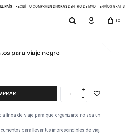
EL PAÍS
|
| RECIBÍ TU COMPRA
EN 2 HORAS
DENTRO DE MVD |
| ENVÍOS GRATIS
EN COMP
0
$
os para viaje negro
+
MPRAR
-
ia línea de viaje para que organizarte no sea un
cumentos para llevar tus imprescindibles de viaje
e muchos compartimientos de distintos tamaños