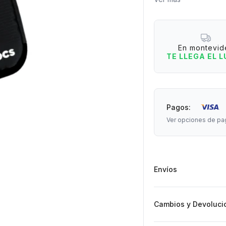
para asegurarte de ll
Medidas: 14 cm de an
En montevid
Desconectá, disfrutá
TE LLEGA EL 
en #Petatesporelmun
Pagos:
Ver opciones de pa
Envíos
Cambios y Devoluci