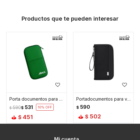
Productos que te pueden interesar
Porta documentos para viaje verde - Verde
Portadocumentos para viaje con cierre 24x2x12cm - Negro
590
531
590
$
$
10
$
502
$
451
$
Mi cuenta