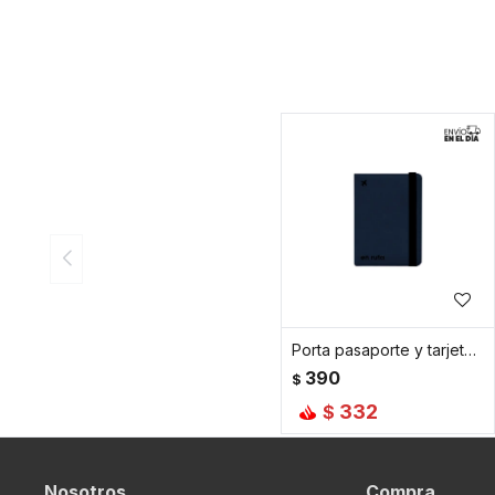
Porta pasaporte y tarjetas plegable - Azul
390
$
332
$
Nosotros
Compra