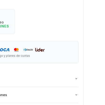
evar todo en un solo lugar.
cho x 26 cm de largo.
eo
 nuevos destinos y generemos expeciencias juntos
LUNES
do.
go y planes de cuotas
ones