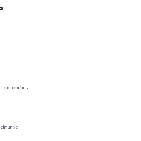

 Tiene muchos
relmundo.