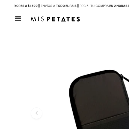
PRAS MAYORES A $1.800
|
| ENVÍOS A
TODO EL PAÍS
|
| RECIBÍ TU COMPRA
EN 2 HORAS
