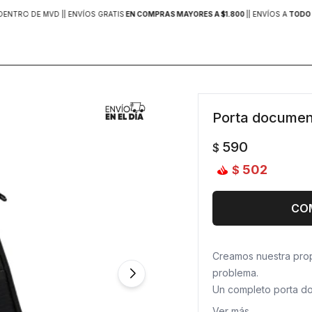
DENTRO DE MVD |
| ENVÍOS GRATIS
EN COMPRAS MAYORES A $1.800
|
| ENVÍOS A
TODO 
Porta document
590
$
502
$
CO
Creamos nuestra prop
problema.
Un completo porta do
y no perderlos. Tien
Ver más