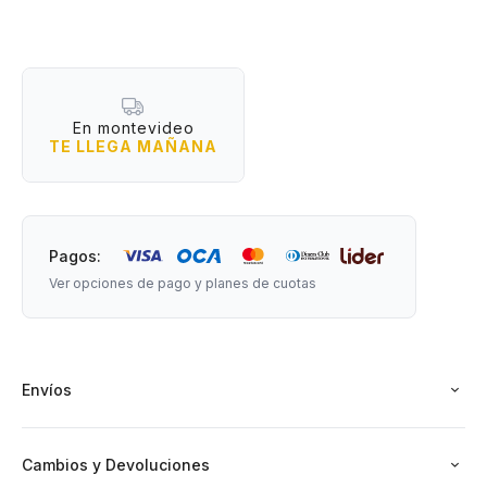
entre medias y snacks? Este porta pasaporte es para vos.
Con espacio para tus tarjetas, efectivo, y por supuesto, tu
pasaporte, vas a tener todo a mano y con mucha onda.
Compacto, liviano y con un diseño que grita “soy viajerx
pro”, entra perfecto en cualquier bolso o mochila.
En montevideo
TE LLEGA MAÑANA
Medidas: 15 cm largo x 11 cm de ancho (cerrado)
Material: cuerina
Desconectá, disfrutá nuevos destinos y generemos
Pagos:
expeciencias juntos en #Petatesporelmundo.
Ver opciones de pago y planes de cuotas
Envíos
Cambios y Devoluciones