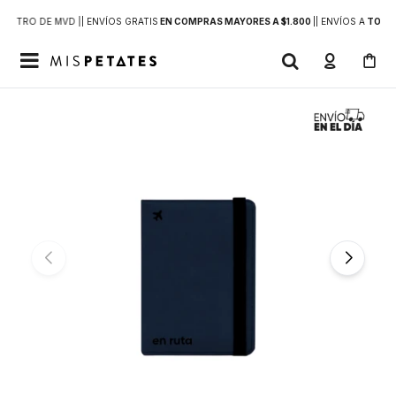
DENTRO DE MVD |
| ENVÍOS GRATIS
EN COMPRAS MAYORES A $1.800
|
| ENVÍOS A
TODO 
