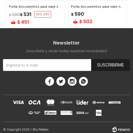
Porta documentos para viaje verde - Verde
Porta documentos para viaje negro
590
531
590
$
$
10
$
502
451
$
$
Newsletter
¡Suscribite y recibí todas nuestras novedades!
SUSCRIBIRME




© Copyright 2026 / Mis Petates