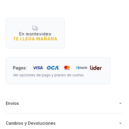
ropa.
Material: Poliéster lavable.
En montevideo
TE LLEGA MAÑANA
Medidas:
* Estuche grande: 41 x 30 x 12,5 cm.
Pagos:
* Estuche mediano: 31 x 21 x 11 cm.
Ver opciones de pago y planes de cuotas
* Estuche chico: 28 x 26 x 11 cm.
* Sobre grande: 34 x 27 cm.
Envíos
* Sobre mediano: 25 x 26 cm.
Cambios y Devoluciones
* Sobre chico: 26 x 16 cm.