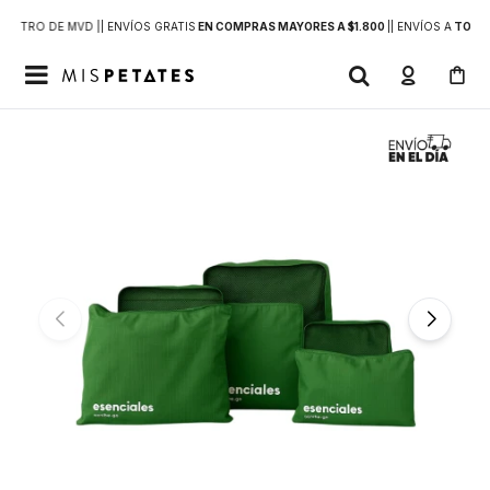
DENTRO DE MVD |
| ENVÍOS GRATIS
EN COMPRAS MAYORES A $1.800
|
| ENVÍOS A
TODO 
