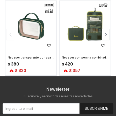
Neceser transparente con asa - 20x6x15cm - Verde
Neceser con percha combinado - Verde
380
420
$
$
323
357
$
$
Newsletter
¡Suscribite y recibí todas nuestras novedades!
SUSCRIBIRME