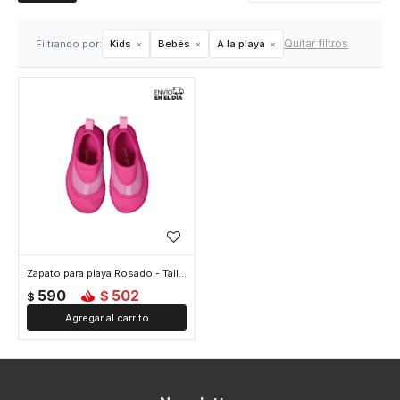
Quitar filtros
Filtrando por:
Kids
Bebés
A la playa
Zapato para playa Rosado - Talle 5
590
502
$
$