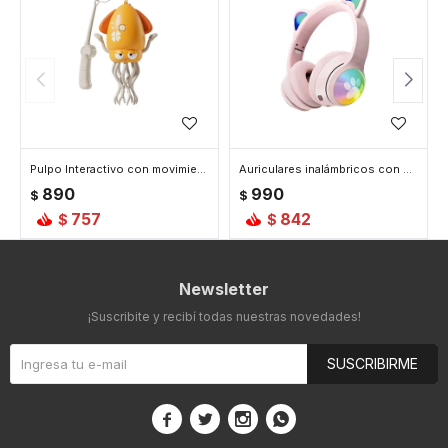
Pulpo Interactivo con movimiento y sonidos - Amarillo
Auriculares inalámbricos con orejas de gato - Rosa
890
990
$
$
757
842
$
$
Newsletter
¡Suscribite y recibí todas nuestras novedades!
SUSCRIBIRME



