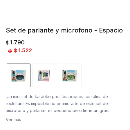
Set de parlante y microfono - Espacio
1.790
$
1.522
$
¡Un mini set de karaoke para los peques con alma de
rockstars! Es imposible no enamorarte de este set de
micrófono y parlante, es pequeño pero tiene un gran
volumen. ¡Lo vas a querer llevar a todos lados! Tiene
Ver más
bluetooth, micrófono inalámbrico, espacio para tarjeta TF de