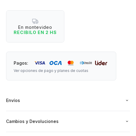
memoria, sonido stereo, alcance hasta 15 metros, distintas
voces y una app para que puedas explotar al máximo tu
parlante. Tiene autonomía de 4 horas.
En montevideo
RECIBILO EN 2 HS
Edad recomendada: +3 años.
Medidas:
Pagos:
Ver opciones de pago y planes de cuotas
- Parlante: 7 cm de alto x 6 cm de ancho.
- Micrófono: 13 cm de largo.
Envíos
Incluye: Parlante, micrófono, cable usb para carga.
No incluye: Tarjeta TF.
Cambios y Devoluciones