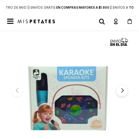
DENTRO DE MVD |
| ENVÍOS GRATIS
EN COMPRAS MAYORES A $1.800
|
| ENVÍOS A
TODO 
