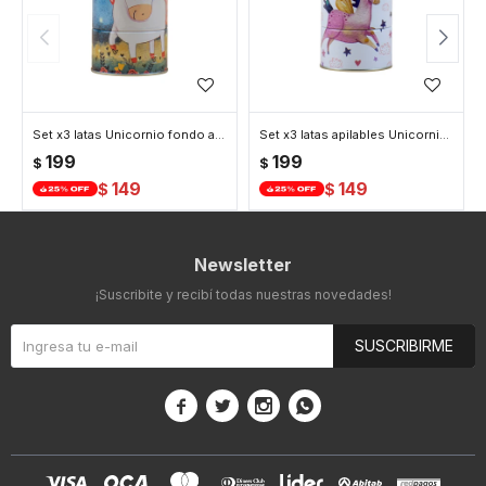
Set x3 latas Unicornio fondo azul
Set x3 latas apilables Unicornio fondo blanco
199
199
$
$
149
149
$
$
Newsletter
¡Suscribite y recibí todas nuestras novedades!
SUSCRIBIRME



