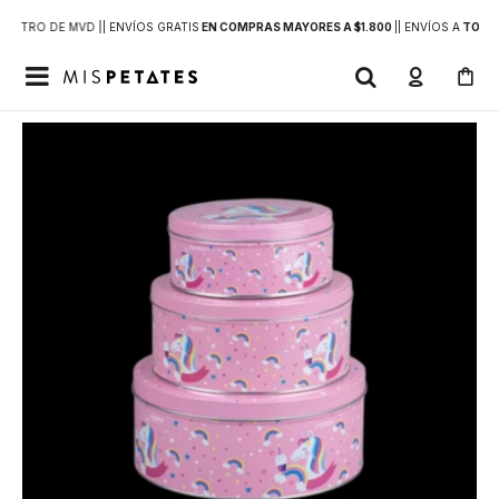
DENTRO DE MVD |
| ENVÍOS GRATIS
EN COMPRAS MAYORES A $1.800
|
| ENVÍOS A
TODO 
