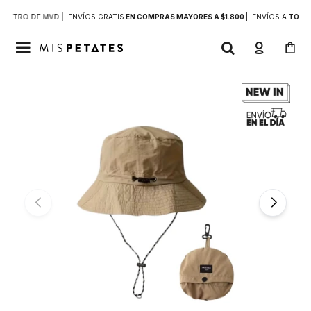
DENTRO DE MVD |
| ENVÍOS GRATIS
EN COMPRAS MAYORES A $1.800
|
| ENVÍOS A
TODO 
