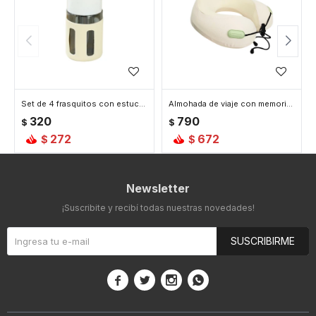
Set de 4 frasquitos con estuche rígido para viaje - Beige
Almohada de viaje con memoria y ajustable - Beige
320
790
$
$
272
672
$
$
Newsletter
¡Suscribite y recibí todas nuestras novedades!
SUSCRIBIRME



