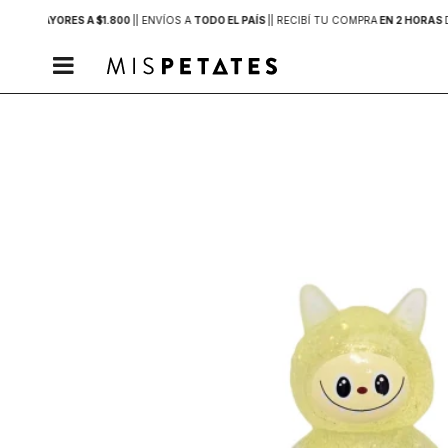
PRAS MAYORES A $1.800
|
| ENVÍOS A
TODO EL PAÍS
|
| RECIBÍ TU COMPRA
EN 2 HORAS
