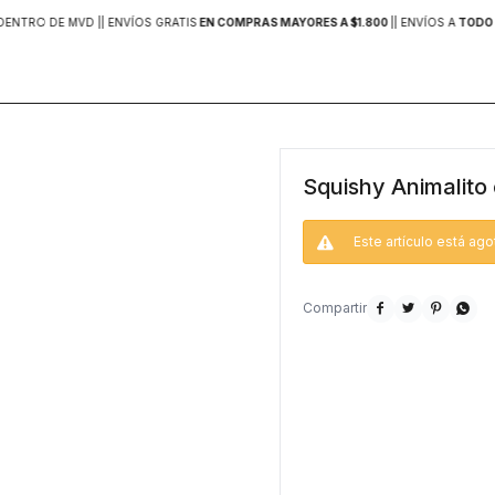
DENTRO DE MVD |
| ENVÍOS GRATIS
EN COMPRAS MAYORES A $1.800
|
| ENVÍOS A
TODO 
Squishy Animalito 
Este artículo está ago



