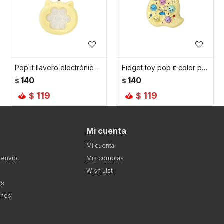
Pop it llavero electrónico de gatito - Amarillo
Fidget toy pop it color pastel - Amarillo
140
140
$
$
119
119
$
$
Mi cuenta
Mi cuenta
 envío
Mis compras
Wish List
es
ones