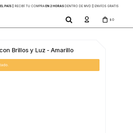
EL PAÍS
|
| RECIBÍ TU COMPRA
EN 2 HORAS
DENTRO DE MVD |
| ENVÍOS GRATIS
EN COMP
0
$
con Brillos y Luz - Amarillo
tado.