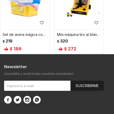
Set de arena mágica con accesorios - Amarillo
Mini máquina tiro al blanco - Amarillo
219
320
$
$
186
272
$
$
Newsletter
¡Suscribite y recibí todas nuestras novedades!
SUSCRIBIRME



