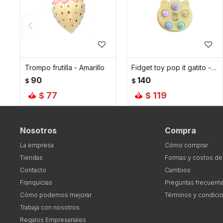
Trompo frutilla - Amarillo
Fidget toy pop it gatito - Amarillo
90
140
$
$
77
119
$
$
Nosotros
Compra
La empresa
Cómo comprar
Tiendas
Formas y costos de
Contacto
Cambios
Franquicias
Preguntas frecuent
Cómo podemos mejorar
Términos y condici
Trabaja con nosotros
Regalos Empresariales