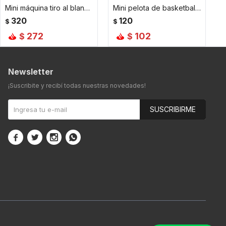
Mini máquina tiro al blanco - Amarillo
Mini pelota de basketball amansalocos
320
120
$
$
272
102
$
$
Newsletter
¡Suscribite y recibí todas nuestras novedades!
SUSCRIBIRME



