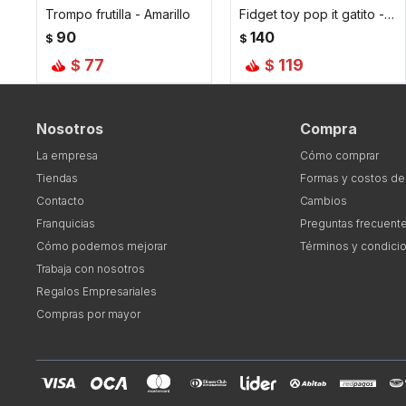
Trompo frutilla - Amarillo
Fidget toy pop it gatito - Amarillo
90
140
$
$
77
119
$
$
Nosotros
Compra
La empresa
Cómo comprar
Tiendas
Formas y costos de
Contacto
Cambios
Franquicias
Preguntas frecuent
Cómo podemos mejorar
Términos y condici
Trabaja con nosotros
Regalos Empresariales
Compras por mayor