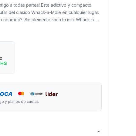
ontigo a todas partes! Este adictivo y compacto
rutar del clásico Whack-a-Mole en cualquier lugar.
 o aburrido? ¡Simplemente saca tu mini Whack-a-
pos traviesos para liberar tensiones y añadir
a tu día! Con su tamaño de bolsillo, es el
para momentos de espera o simplemente para
Diviértete golpeando topos en cualquier momento y
eo
 HS
rgo x 10 cm de ancho.
go y planes de cuotas