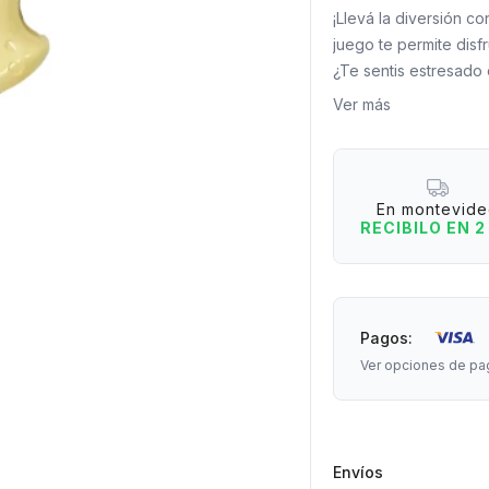
¡Llevá la diversión c
juego te permite disf
¿Te sentis estresado
Mole y golpeá esos to
Ver más
diversión instantánea 
compañero perfecto 
despejar la mente. ¡
en cualquier lugar!
En montevid
RECIBILO EN 2
Medidas: 10 cm de la
Pagos:
Ver opciones de pa
Envíos