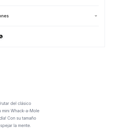
ones

rutar del clásico
tu mini Whack-a-Mole
 día! Con su tamaño
spejar la mente.