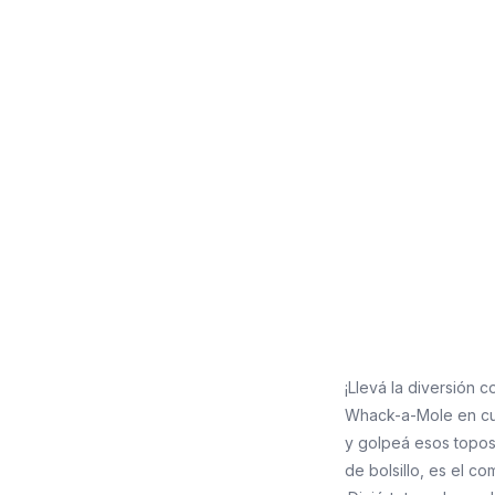
¡Llevá la diversión c
Whack-a-Mole en cua
y golpeá esos topos 
de bolsillo, es el 