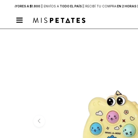
PRAS MAYORES A $1.800
|
| ENVÍOS A
TODO EL PAÍS
|
| RECIBÍ TU COMPRA
EN 2 HORAS
