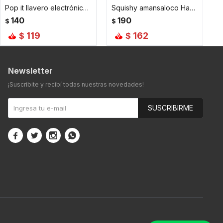
Pop it llavero electrónico de gatito - Amarillo
Squishy amansaloco Hamburguesa
140
190
$
$
119
162
$
$
Newsletter
¡Suscribite y recibí todas nuestras novedades!
SUSCRIBIRME



