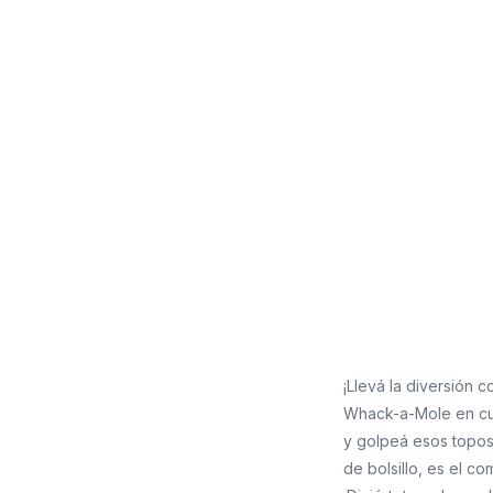
¡Llevá la diversión c
Whack-a-Mole en cua
y golpeá esos topos 
de bolsillo, es el 