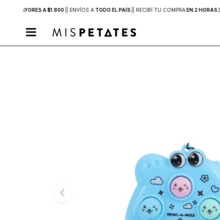
PRAS MAYORES A $1.800
|
| ENVÍOS A
TODO EL PAÍS
|
| RECIBÍ TU COMPRA
EN 2 HORAS
