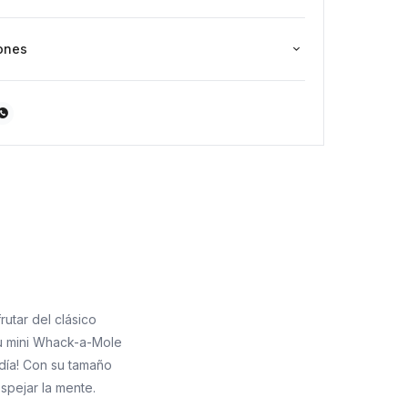
ones

rutar del clásico
tu mini Whack-a-Mole
 día! Con su tamaño
spejar la mente.