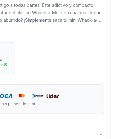
ontigo a todas partes! Este adictivo y compacto
rutar del clásico Whack-a-Mole en cualquier lugar.
 o aburrido? ¡Simplemente saca tu mini Whack-a-
pos traviesos para liberar tensiones y añadir
a tu día! Con su tamaño de bolsillo, es el
para momentos de espera o simplemente para
Diviértete golpeando topos en cualquier momento y
eo
 HS
rgo x 10 cm de ancho.
go y planes de cuotas