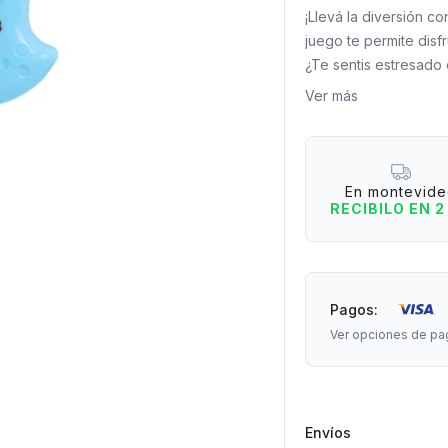
¡Llevá la diversión c
juego te permite disf
¿Te sentis estresado
Mole y golpeá esos to
Ver más
diversión instantánea 
compañero perfecto 
despejar la mente. ¡
en cualquier lugar!
En montevid
RECIBILO EN 2
Medidas: 10 cm de la
Pagos:
Ver opciones de pa
Envíos