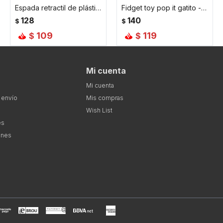
Espada retractil de plástico de 75 cm de largo - Rosada
Fidget toy pop it gatito - Amarillo
128
140
$
$
109
119
$
$
Mi cuenta
Mi cuenta
 envío
Mis compras
Wish List
es
ones