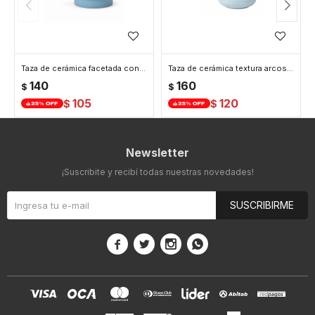
Taza de cerámica facetada con asa circular - Celeste
Taza de cerámica textura arcos - Celeste
140
160
$
$
105
120
$
$
Newsletter
¡Suscribite y recibí todas nuestras novedades!
SUSCRIBIRME



