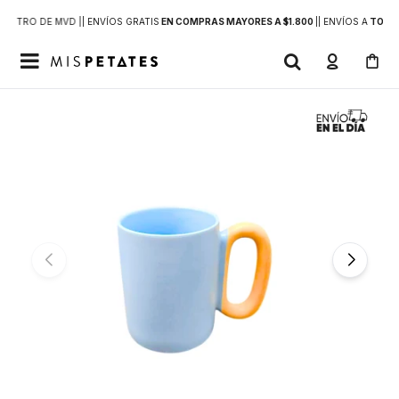
DENTRO DE MVD |
| ENVÍOS GRATIS
EN COMPRAS MAYORES A $1.800
|
| ENVÍOS A
TODO 
