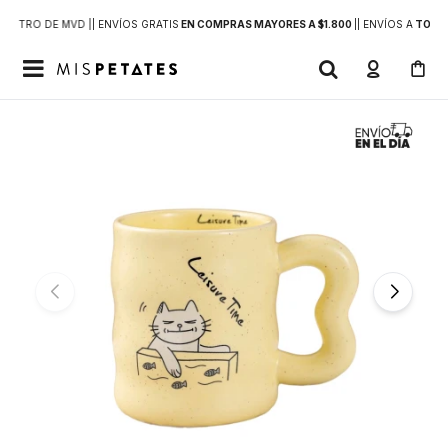
DENTRO DE MVD |
| ENVÍOS GRATIS
EN COMPRAS MAYORES A $1.800
|
| ENVÍOS A
TODO 
