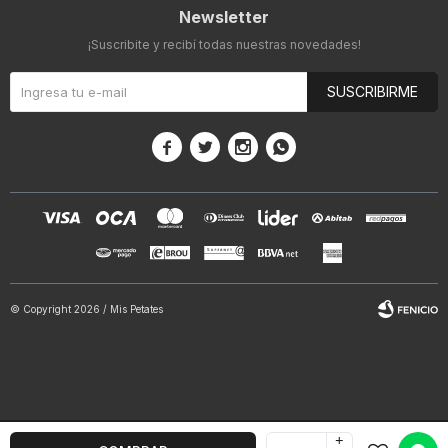
Newsletter
¡Suscribite y recibí todas nuestras novedades!
SUSCRIBIRME




© Copyright 2026 / Mis Petates
+
Fenicio