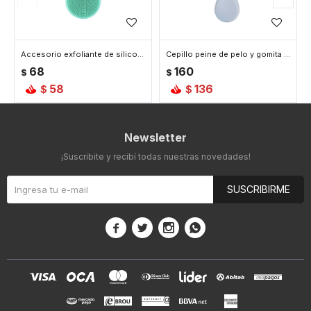
Accesorio exfoliante de silicona - Verde
Cepillo peine de pelo y gomita - Verde
68
160
$
$
58
136
$
$
Newsletter
¡Suscribite y recibí todas nuestras novedades!
SUSCRIBIRME



