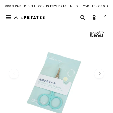
 A
TODO EL PAÍS
|
| RECIBÍ TU COMPRA
EN 2 HORAS
DENTRO DE MVD |
| ENVÍOS GRATIS
