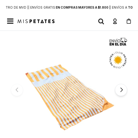
DENTRO DE MVD |
| ENVÍOS GRATIS
EN COMPRAS MAYORES A $1.800
|
| ENVÍOS A
TODO 
