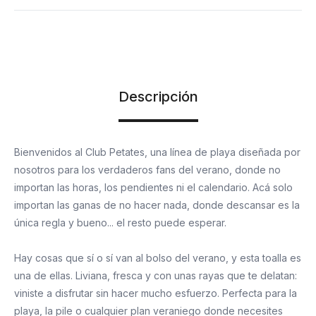
Medidas toalla: 1.78 cm de largo x 88 cm de ancho.
Medidas Sobre: 26 cm de largo x 18 cm de ancho.
Material: Tela microfibra
Descripción
Bienvenidos al Club Petates, una línea de playa diseñada por
nosotros para los verdaderos fans del verano, donde no
importan las horas, los pendientes ni el calendario. Acá solo
importan las ganas de no hacer nada, donde descansar es la
única regla y bueno... el resto puede esperar.
Hay cosas que sí o sí van al bolso del verano, y esta toalla es
una de ellas. Liviana, fresca y con unas rayas que te delatan:
viniste a disfrutar sin hacer mucho esfuerzo. Perfecta para la
playa, la pile o cualquier plan veraniego donde necesites