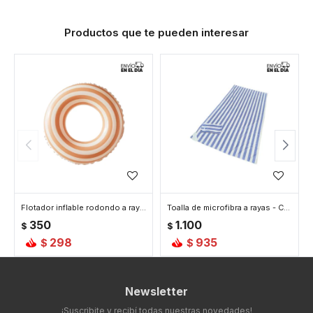
Productos que te pueden interesar
Flotador inflable rodondo a rayas - Rosa
Toalla de microfibra a rayas - Celeste
350
1.100
$
$
298
935
$
$
Newsletter
¡Suscribite y recibí todas nuestras novedades!