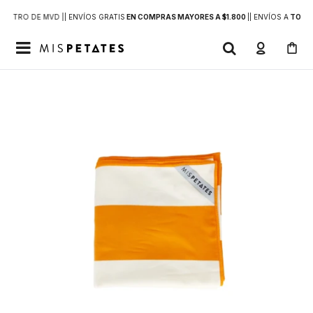
DENTRO DE MVD |
| ENVÍOS GRATIS
EN COMPRAS MAYORES A $1.800
|
| ENVÍOS A
TODO 
