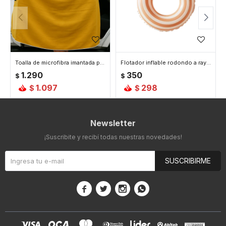
Toalla de microfibra imantada para playa o picnic - Naranja
Flotador inflable rodondo a rayas - Rosa
1.290
350
$
$
1.097
298
$
$
Newsletter
¡Suscribite y recibí todas nuestras novedades!
SUSCRIBIRME



