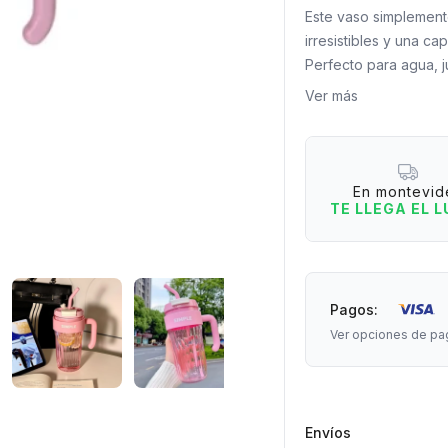
Este vaso simplement
irresistibles y una c
Perfecto para agua, 
durante toda la jorn
Ver más
agarra como si estuvie
Capacidad: 920 Ml.
Medidas: 22 cm de al
En montevid
Material: Polipropilen
TE LLEGA EL 
Pagos:
Ver opciones de pa
Envíos