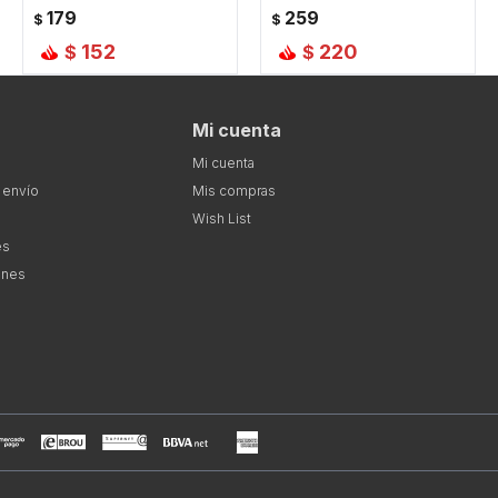
179
259
$
$
152
220
$
$
Mi cuenta
Mi cuenta
 envío
Mis compras
Wish List
es
ones