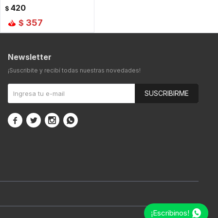
420
$
357
$
Newsletter
¡Suscribite y recibí todas nuestras novedades!
SUSCRIBIRME




¡Escribinos!