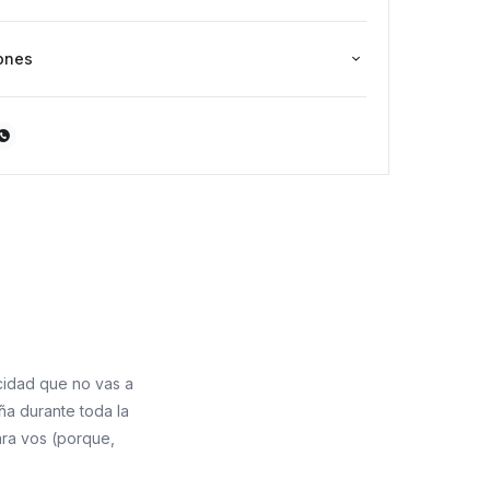
ones

cidad que no vas a
ña durante toda la
ara vos (porque,