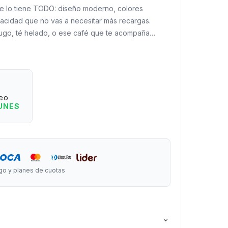
e lo tiene TODO: diseño moderno, colores
apacidad que no vas a necesitar más recargas.
jugo, té helado, o ese café que te acompaña
ada. No más manos resbaladizas. Este vaso se
ra diseñado para vos (porque, spoiler: ¡lo está!).
to x 10 cm de diámetro.
eo
o apto para alimentos.
LUNES
go y planes de cuotas