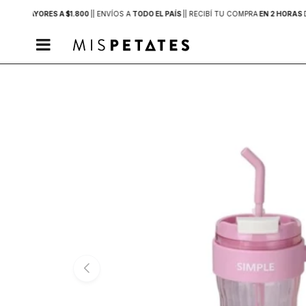
PRAS MAYORES A $1.800
|
| ENVÍOS A
TODO EL PAÍS
|
| RECIBÍ TU COMPRA
EN 2 HORAS
