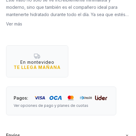
moderno, sino que también es el compañero ideal para
mantenerte hidratado durante todo el día. Ya sea que estés
en la oficina, en el gym o de paseo, este vaso con sorbete lo
Ver más
hace todo fácil (y con estilo).
Características destacadas:
- Capacidad generosa para que no tengas que estar
rellenando cada rato.
En montevideo
- Incluye sorbete reutilizable para tomar tus bebidas favoritas
TE LLEGA MAÑANA
de manera cómoda y práctica.
- Tapa a rosca segura, que evita derrames si se te vuelca
por accidente.
- Diseño facetado, elegante y minimalista, que combina con
Pagos:
cualquier estilo.
Ver opciones de pago y planes de cuotas
- Perfecto para jugos, licuados, smoothies o simplemente
agua fresquita.
Capacidad: 600 ml
Envíos