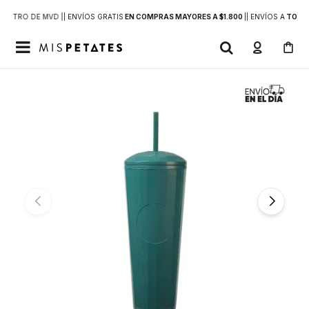
DENTRO DE MVD |
| ENVÍOS GRATIS
EN COMPRAS MAYORES A $1.800
|
| ENVÍOS A
TODO 
