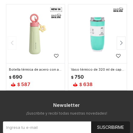
Botella térmica de acero con asa y colgante de flor 450ml - Verde
Vaso térmico de 320 ml de capacidad - Verde
690
750
$
$
587
638
$
$
Newsletter
¡Suscribite y recibí todas nuestras novedades!
SUSCRIBIRME