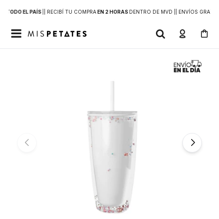
 A
TODO EL PAÍS
|
| RECIBÍ TU COMPRA
EN 2 HORAS
DENTRO DE MVD |
| ENVÍOS GRATIS
