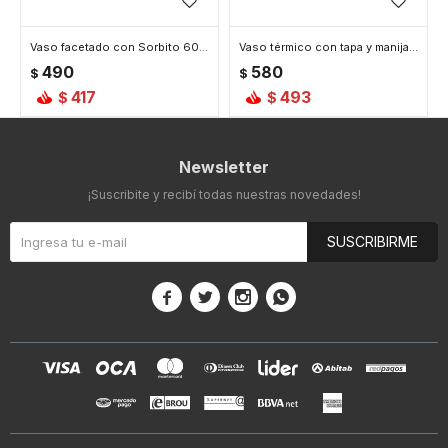
Vaso facetado con Sorbito 600ml - Blanco
Vaso térmico con tapa y manija - Blanco
490
580
$
$
417
493
$
$
Newsletter
¡Suscribite y recibí todas nuestras novedades!
SUSCRIBIRME



