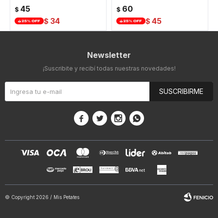
45
60
$
$
34
45
$
$
Newsletter
¡Suscribite y recibí todas nuestras novedades!
SUSCRIBIRME




© Copyright 2026 / Mis Petates