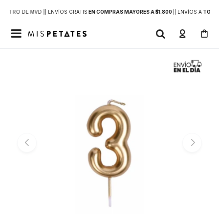
DENTRO DE MVD |
| ENVÍOS GRATIS
EN COMPRAS MAYORES A $1.800
|
| ENVÍOS A
TODO 
