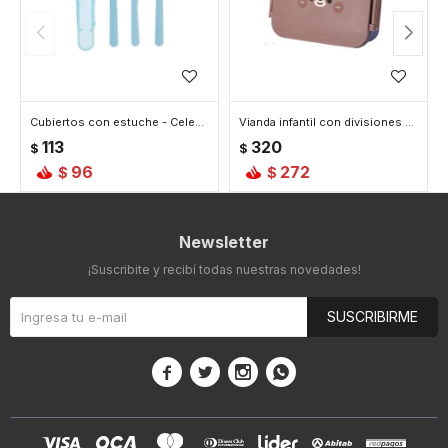
Cubiertos con estuche - Celeste
Vianda infantil con divisiones - Celeste
113
320
$
$
96
272
$
$
Newsletter
¡Suscribite y recibí todas nuestras novedades!
SUSCRIBIRME



