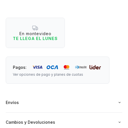
fácilmente y una cuchara incorporada que lo hace súper
funcional para usar en cualquier momento y lugar. Su diseño
compacto lo vuelve perfecto para la oficina, el cole o salidas.
Una opción simple y útil para tener todo a mano sin
complicarte.
En montevideo
TE LLEGA EL LUNES
¿Por qué lo vas a amar?
- Incluye cuchara integrada.
- Tapa con cierre seguro.
- Asa práctica para transportar.
Pagos:
- Ideal para snacks, yogur, frutas o comidas.
Ver opciones de pago y planes de cuotas
- Tamaño compacto, fácil de llevar.
Medidas: 11 cm de altura x 11 cm de diámetro.
Material: Plástico.
Envíos
Cambios y Devoluciones