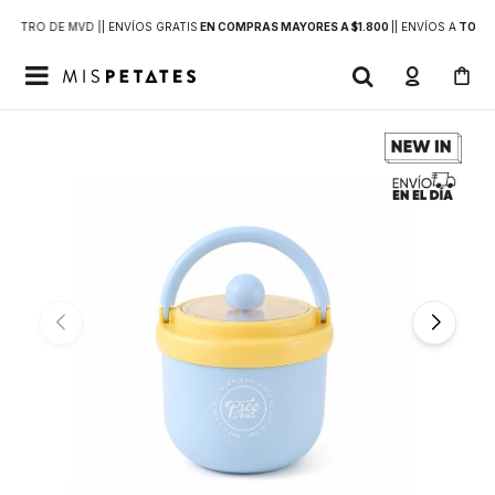
DENTRO DE MVD |
| ENVÍOS GRATIS
EN COMPRAS MAYORES A $1.800
|
| ENVÍOS A
TODO 
