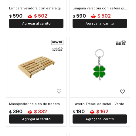
Lámpara veladora con esfera giratoria de 8cm de diámetro vidrio - Saturno
Lámpara veladora con esfera giratoria de 8cm de diámetro vidrio - Tierra
590
502
590
502
$
$
$
$
Masajeador de pies de madera
Llavero Trébol de metal - Verde
390
332
190
162
$
$
$
$