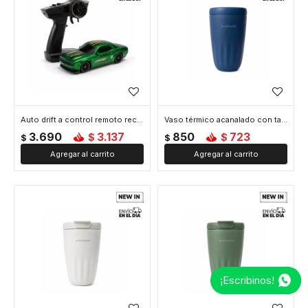
Auto drift a control remoto recargable - Verde
Vaso térmico acanalado con tapa 450ml - Azul
3.690
3.137
850
723
$
$
$
$
¡Escribinos!