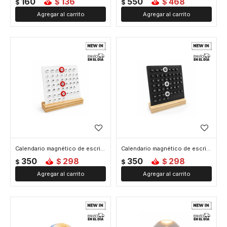
160
136
550
468
$
$
$
$
Calendario magnético de escritorio 13x15cm - Blanco
Calendario magnético de escritorio 13x15cm - Negro
350
298
350
298
$
$
$
$