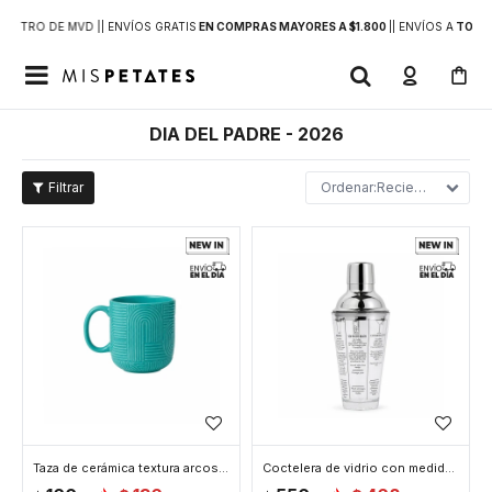
DENTRO DE MVD |
| ENVÍOS GRATIS
EN COMPRAS MAYORES A $1.800
|
| ENVÍOS A
TODO 

DIA DEL PADRE - 2026
Recientes
Taza de cerámica textura arcos - Verde
Coctelera de vidrio con medidas y recetas 400ml