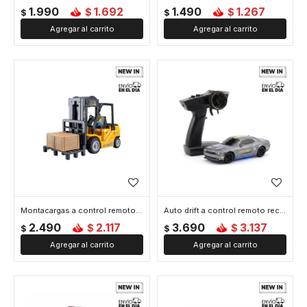
1.990
1.692
1.490
1.267
$
$
$
$
Montacargas a control remoto - Amarillo
Auto drift a control remoto recargable - Gris
2.490
2.117
3.690
3.137
$
$
$
$