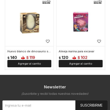
Huevo blanco de dinosaurio sorpresa para excavar
Almeja marina para excavar
140
119
120
102
$
$
$
$
Newsletter
¡Suscribite y recibí todas nuestras novedades!
SUSCRIBIRME