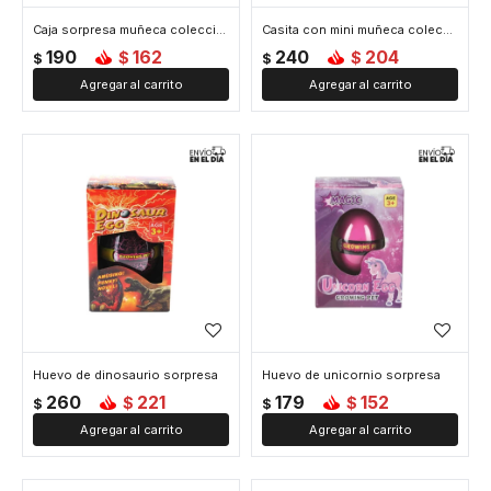
Caja sorpresa muñeca coleccionable
Casita con mini muñeca coleccionable
190
162
240
204
$
$
$
$
Huevo de dinosaurio sorpresa
Huevo de unicornio sorpresa
260
221
179
152
$
$
$
$