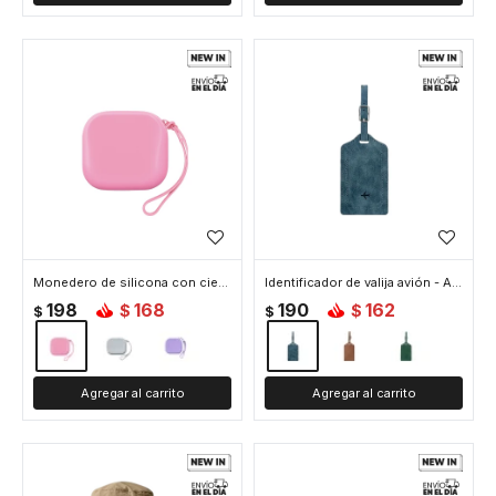
Monedero de silicona con cierre - Fucsia
Identificador de valija avión - Azul
198
168
190
162
$
$
$
$