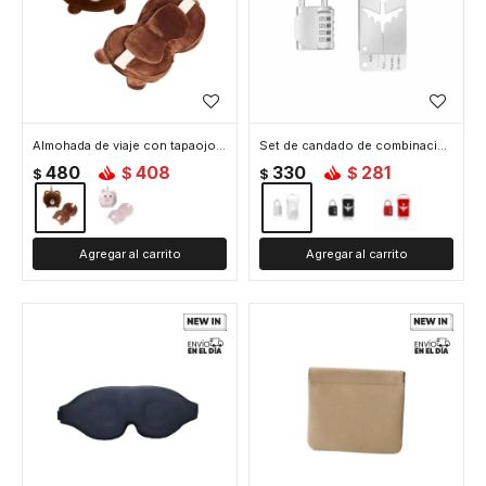
Almohada de viaje con tapaojos animalitos - Marron
Set de candado de combinación e identificador de valija - Gris
480
408
330
281
$
$
$
$