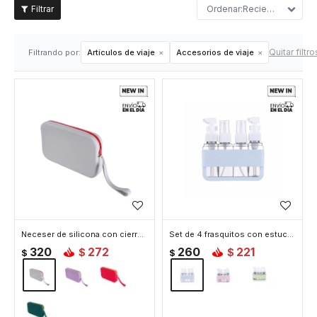
Recientes
Quitar filtro
Filtrando por:
Artículos de viaje
Accesorios de viaje
Neceser de silicona con cierre - 21x12x3cm - Gris
Set de 4 frasquitos con estuche rígido - Celeste
320
272
260
221
$
$
$
$