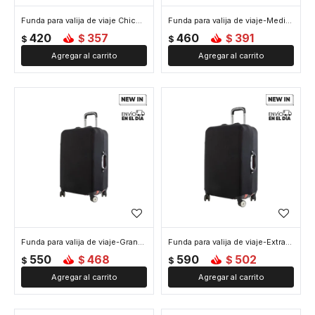
Funda para valija de viaje Chico - Negro
Funda para valija de viaje-Mediano - Negro
420
357
460
391
$
$
$
$
Funda para valija de viaje-Grande - Negro
Funda para valija de viaje-ExtraGrande - Negro
550
468
590
502
$
$
$
$