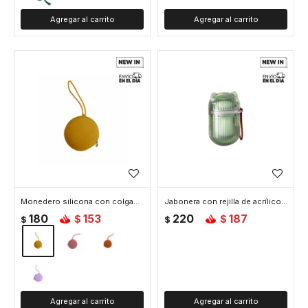
Monedero silicona con colgante - Amarillo
Jabonera con rejilla de acrílico - Verde
180
153
220
187
$
$
$
$