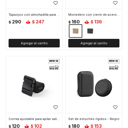
Tapaojos con almohadilla para viaje - Negro
Monedero con cierre de acero - Marron
290
247
160
136
$
$
$
$
Correa ajustable para apilar valijas - Negro
Set de estuches rí­gidos - Negro
120
102
180
153
$
$
$
$