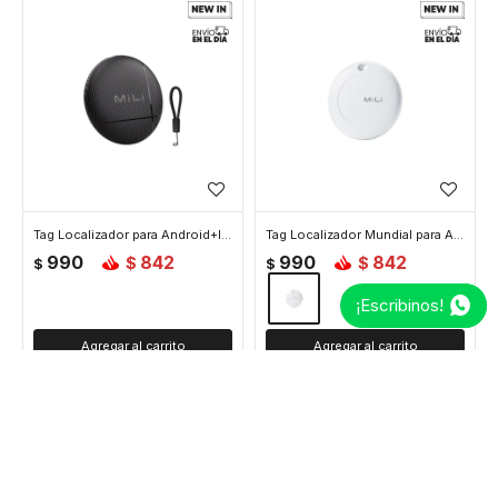
Tag Localizador para Android+IOS con llavero - Negro
Tag Localizador Mundial para Android+IOS - Blanco
990
842
990
842
$
$
$
$
¡Escribinos!