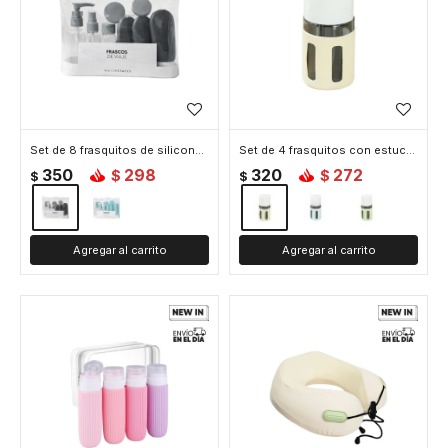
Set de 8 frasquitos de silicona para viaje - Gris
Set de 4 frasquitos con estuche rígido para viaje - Beige
350
298
320
272
$
$
$
$