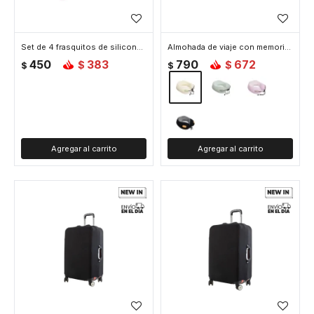
Set de 4 frasquitos de silicona para viaje - Rosado
Almohada de viaje con memoria y ajustable - Beige
450
383
790
672
$
$
$
$