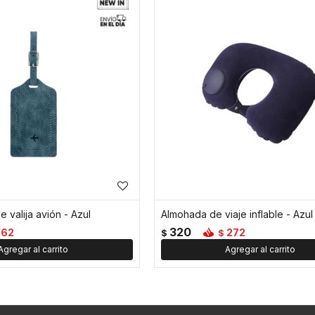
e valija avión - Azul
Almohada de viaje inflable - Azul
320
162
272
$
$