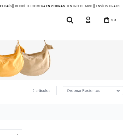
EL PAÍS
|
| RECIBÍ TU COMPRA
EN 2 HORAS
DENTRO DE MVD |
| ENVÍOS GRATIS
EN COMP
0
$
2 artículos
Recientes