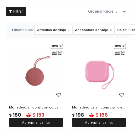
Recientes
Filtrando por:
Artículos de viaje
Accesorios de viaje
Color:
Fucs
Monedero silicona con colgante - Fucsia
Monedero de silicona con cierre - Fucsia
180
153
198
168
$
$
$
$