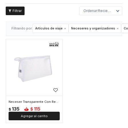
Recientes
Filtrando por:
Artículos de viaje
Neceseres y organizadores
Co
Neceser Transparente Con Red - Blanco
135
115
$
$