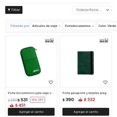
Recientes
Filtrando por:
Artículos de viaje
Portadocumentos
Color:
Verde
Porta documentos para viaje verde - Verde
Porta pasaporte y tarjetas plegable - Verde
390
332
531
$
590
$
$
10
$
451
$