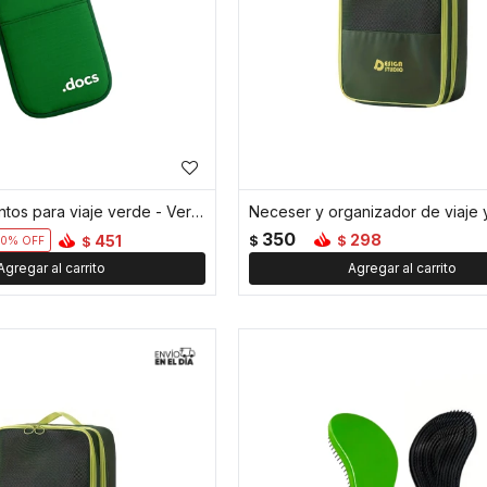
Porta documentos para viaje verde - Verde
350
298
451
$
$
$
10