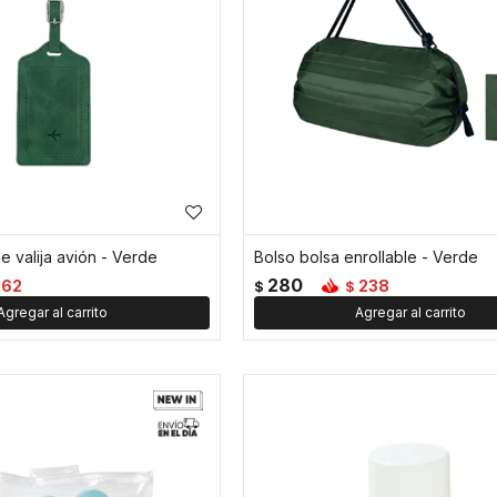
de valija avión - Verde
Bolso bolsa enrollable - Verde
280
162
238
$
$