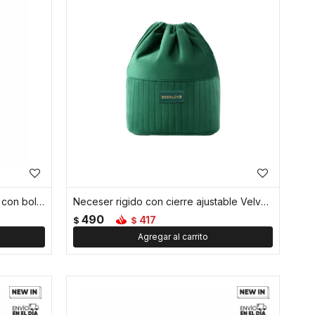
Morral mochila cruzada ajustable con bolsillos - Verde
Neceser rigido con cierre ajustable Velvet BLove - Verde
490
417
$
$