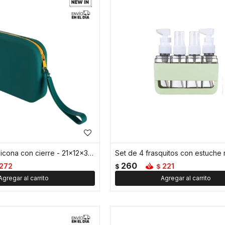
Neceser de silicona con cierre - 21x12x3cm - Verde
260
272
221
$
$