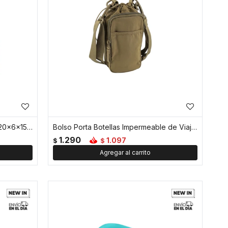
Neceser transparente con asa - 20x6x15cm - Verde
Bolso Porta Botellas Impermeable de Viaje - Verde
1.290
1.097
$
$