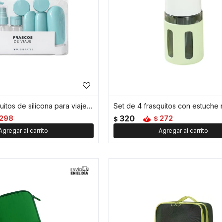
Set de 8 frasquitos de silicona para viaje - Verde
320
298
272
$
$