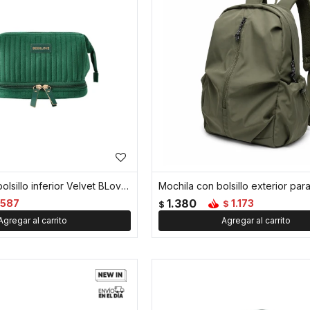
Neceser con bolsillo inferior Velvet BLove - Verde
1.380
587
1.173
$
$