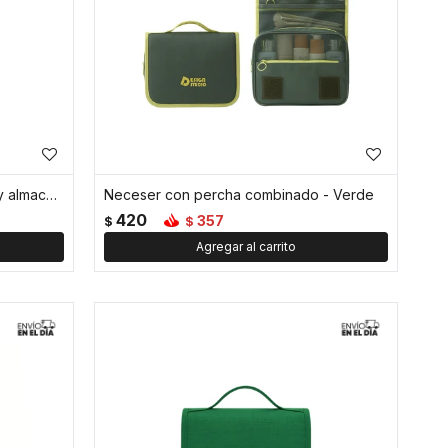
Neceser y organizador de viaje y almacenamiento - Verde
Neceser con percha combinado - Verde
420
357
$
$