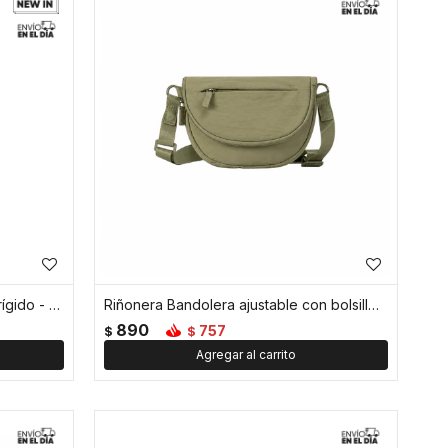
Set de 4 frasquitos con estuche rígido - Verde
Riñonera Bandolera ajustable con bolsillos - Verde
890
757
$
$