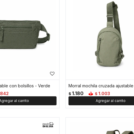
able con bolsillos - Verde
1.180
842
1.003
$
$