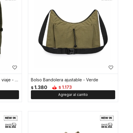
Mochila con bolsillo exterior para viaje - Verde
Bolso Bandolera ajustable - Verde
1.380
1.173
$
$