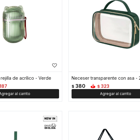
ejilla de acrílico - Verde
380
187
323
$
$