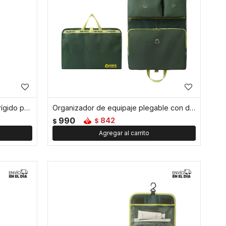
Set de 4 frasquitos con estuche rígido para viaje - Verde
Organizador de equipaje plegable con divisiones y asas para viaje - Verde
990
842
$
$