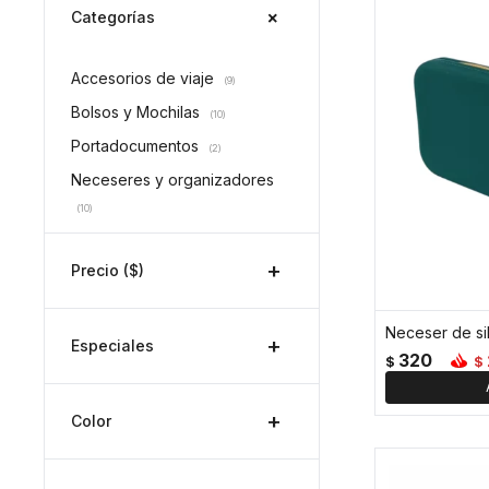
Categorías
Accesorios de viaje
(9)
Bolsos y Mochilas
(10)
Portadocumentos
(2)
Neceseres y organizadores
(10)
Precio
($)
Especiales
320
$
$
Color