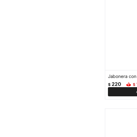
Jabonera con r
220
$
$