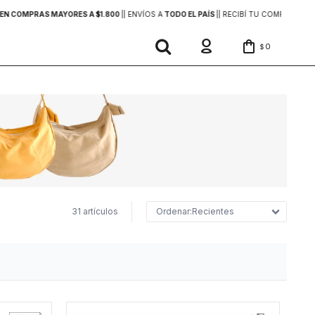
EN COMPRAS MAYORES A $1.800
|
| ENVÍOS A
TODO EL PAÍS
|
| RECIBÍ TU COMPRA
EN 2
0
$
31 artículos
Recientes