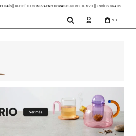
EL PAÍS
|
| RECIBÍ TU COMPRA
EN 2 HORAS
DENTRO DE MVD |
| ENVÍOS GRATIS
EN COMP
0
$