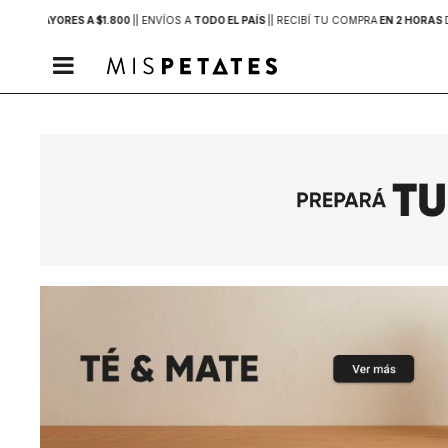
PRAS MAYORES A $1.800
|
| ENVÍOS A
TODO EL PAÍS
|
| RECIBÍ TU COMPRA
EN 2 HORAS
