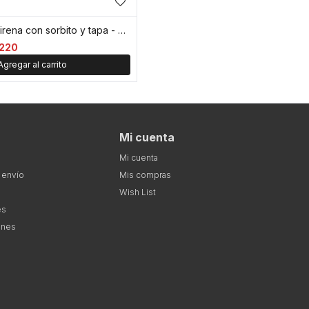
Vaso acrilico sirena con sorbito y tapa - Rosa
220
Mi cuenta
Mi cuenta
 envío
Mis compras
Wish List
es
ones