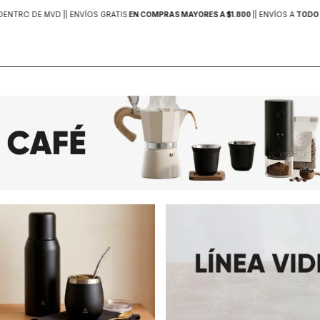
DENTRO DE MVD |
| ENVÍOS GRATIS
EN COMPRAS MAYORES A $1.800
|
| ENVÍOS A
TODO 