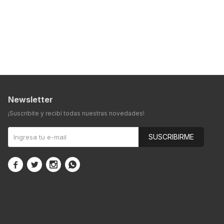
Newsletter
¡Suscribite y recibí todas nuestras novedades!
SUSCRIBIRME



