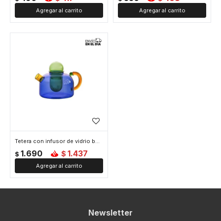
Tetera con infusor de vidrio borosilicato contraste de colores - 600ml - Azul
1.690
1.437
$
$
Newsletter