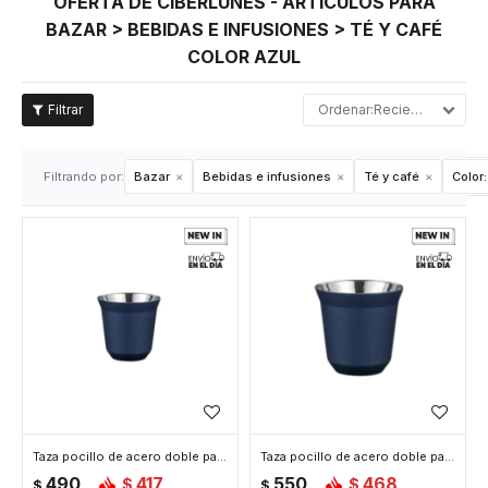
OFERTA DE CIBERLUNES - ARTÍCULOS PARA
BAZAR > BEBIDAS E INFUSIONES > TÉ Y CAFÉ
COLOR AZUL
Recientes
Filtrando por:
Bazar
Bebidas e infusiones
Té y café
Color:
Taza pocillo de acero doble pared - 80ml - Azul
Taza pocillo de acero doble pared - 160ml - Azul
490
417
550
468
$
$
$
$