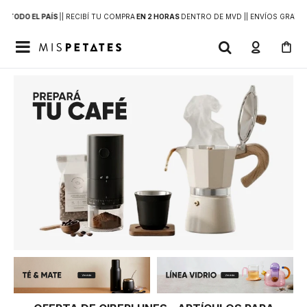
 A
TODO EL PAÍS
|
| RECIBÍ TU COMPRA
EN 2 HORAS
DENTRO DE MVD |
| ENVÍOS GRATIS
