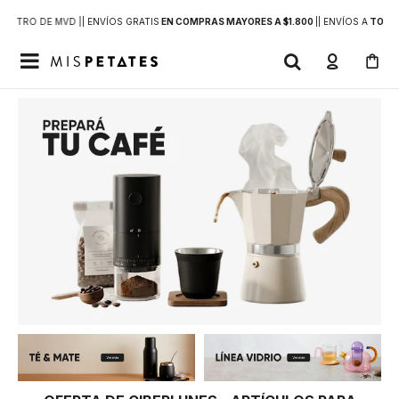
DENTRO DE MVD |
| ENVÍOS GRATIS
EN COMPRAS MAYORES A $1.800
|
| ENVÍOS A
TODO 
