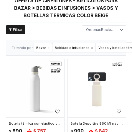
OFERTA DE CIBERLUNES - ARTÍCULOS PARA
BAZAR > BEBIDAS E INFUSIONES > VASOS Y
BOTELLAS TÉRMICAS COLOR BEIGE
Recientes
Filtrando por:
Bazar
Bebidas e infusiones
Vasos y botellas té
Botella térmica con elástico de agarre 700ml - Beige
Botella Deportiva 960 Ml magnética para celular - Beige
890
757
990
842
$
$
$
$