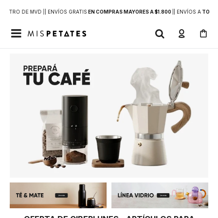
DENTRO DE MVD |
| ENVÍOS GRATIS
EN COMPRAS MAYORES A $1.800
|
| ENVÍOS A
TODO 
