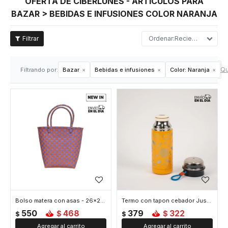
OFERTA DE CIBERLUNES - ARTÍCULOS PARA
BAZAR > BEBIDAS E INFUSIONES COLOR NARANJA
Recientes
Qu
Filtrando por:
Bazar
Bebidas e infusiones
Color:
Naranja
Bolso matera con asas - 26x24x10cm - Naranja
Termo con tapon cebador Just Love 350 ml - Naranja
550
468
379
322
$
$
$
$