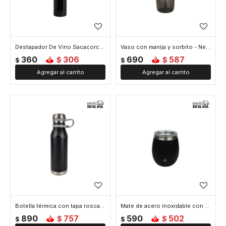
Destapador De Vino Sacacorcho - Negro
Vaso con manija y sorbito - Negro
360
306
690
587
$
$
$
$
Botella térmica con tapa rosca 600 ml - Negro
Mate de acero inoxidable con tapa - Negro
890
757
590
502
$
$
$
$