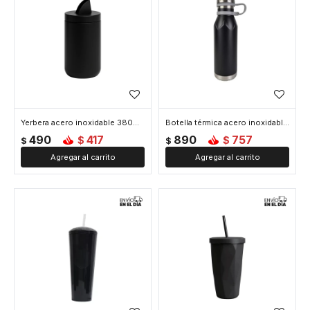
Yerbera acero inoxidable 380ml con tapa hermética - Negro
Botella térmica acero inoxidable 600ml diseño minimalista - Negro
490
417
890
757
$
$
$
$