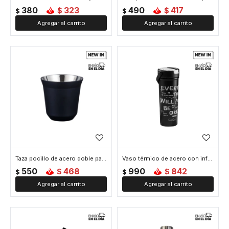
380
323
490
417
$
$
$
$
Taza pocillo de acero doble pared - 160ml - Negro
Vaso térmico de acero con infusor y asa - 610ml - Negro
550
468
990
842
$
$
$
$