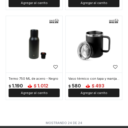
Termo 750 ML de acero - Negro
Vaso térmico con tapa y manija - Negro
1.190
1.012
580
493
$
$
$
$
MOSTRANDO
24
DE
24