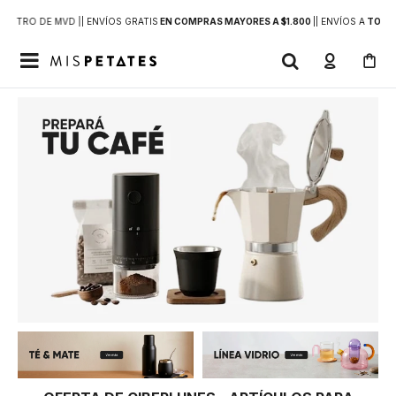
DENTRO DE MVD |
| ENVÍOS GRATIS
EN COMPRAS MAYORES A $1.800
|
| ENVÍOS A
TODO 
