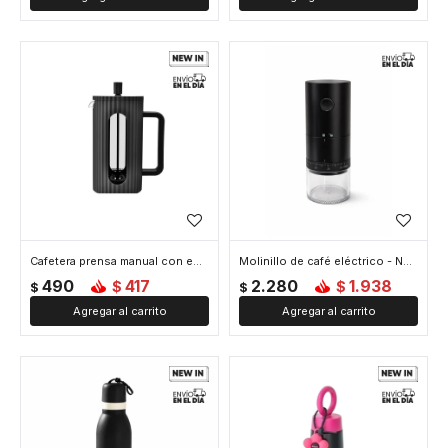
Cafetera prensa manual con embolo facetada - 600ml - Negro
Molinillo de café eléctrico - Negro
490
417
2.280
1.938
$
$
$
$