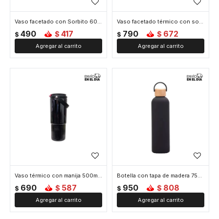
Vaso facetado con Sorbito 600ml - Negro
Vaso facetado térmico con sorbito - Negro
490
417
790
672
$
$
$
$
Vaso térmico con manija 500ml - Negro
Botella con tapa de madera 750ml - Negro
690
587
950
808
$
$
$
$