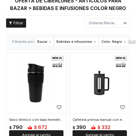
OFERTA DE CIBERLUNES - ARTÍCULOS PARA
BAZAR > BEBIDAS E INFUSIONES COLOR NEGRO
Recientes
Quit
Filtrando por:
Bazar
Bebidas e infusiones
Color:
Negro
Vaso térmico con tapa hermética 450ml - Negro
Cafetera prensa manual con embolo facetada - 350ml - Negro
790
672
390
332
$
$
$
$