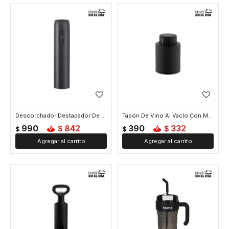
Descorchador Destapador De Vinos Electrico - Negro
Tapón De Vino Al Vacío Con Marcador - Negro
990
842
390
332
$
$
$
$