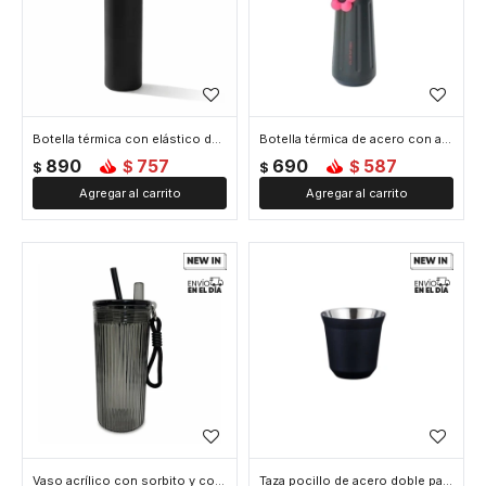
Botella térmica con elástico de agarre 700ml - Negro
Botella térmica de acero con asa y colgante de flor 450ml - Negro
890
757
690
587
$
$
$
$
Vaso acrílico con sorbito y colgante flor 750ml - Negro
Taza pocillo de acero doble pared - 80ml - Negro