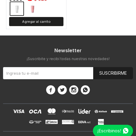
Newsletter
¡Suscribite y recibí todas nuestras novedades!
SUSCRIBIRME




¡Escribinos!