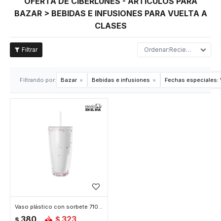
OFERTA DE CIBERLUNES - ARTÍCULOS PARA
BAZAR > BEBIDAS E INFUSIONES PARA VUELTA A
CLASES
Recientes
Filtrando por:
Bazar
Bebidas e infusiones
Fechas especiales:
Vaso plástico con sorbete 710ml - Blanco
380
323
$
$