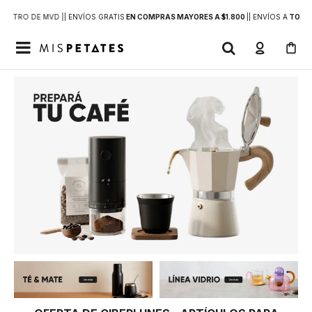
DENTRO DE MVD |
| ENVÍOS GRATIS
EN COMPRAS MAYORES A $1.800
|
| ENVÍOS A
TODO 
