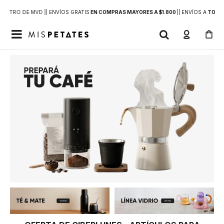
DENTRO DE MVD |
| ENVÍOS GRATIS
EN COMPRAS MAYORES A $1.800
|
| ENVÍOS A
TODO 
