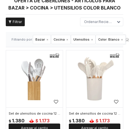
OFERTA DE CIBERLUNES - ARTÍCULOS PARA
BAZAR > COCINA > UTENSILIOS COLOR BLANCO
Recientes
Qu
Filtrando por:
Bazar
Cocina
Utensilios
Color:
Blanco
Set de utensilios de cocina 12 accesorios soporte bambú - Blanco
Set de utensillos de cocina 12 accesorios - Blanco
1.380
1.173
1.380
1.173
$
$
$
$