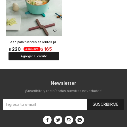
Base para fuentes calientes plegable - Negro
220
165
$
$
Newsletter
¡Suscribite y recibí todas nuestras novedades!
SUSCRIBIRME



