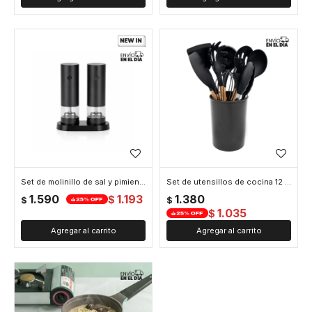
Set de molinillo de sal y pimienta eléctrico - Negro
Set de utensillos de cocina 12 accesorios - Negro
1.590
1.193
1.380
$
$
$
1.035
$