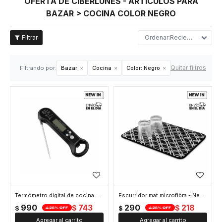
OFERTA DE CIBERLUNES - ARTÍCULOS PARA
BAZAR > COCINA COLOR NEGRO
Recientes
Quitar filtros
Filtrando por:
Bazar
Cocina
Color:
Negro
Termómetro digital de cocina magnético y con destapador - Negro
Escurridor mat microfibra - Negro
990
743
290
218
$
$
$
$