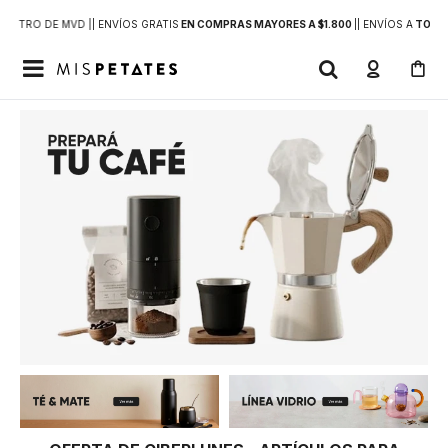
DENTRO DE MVD |
| ENVÍOS GRATIS
EN COMPRAS MAYORES A $1.800
|
| ENVÍOS A
TODO 
