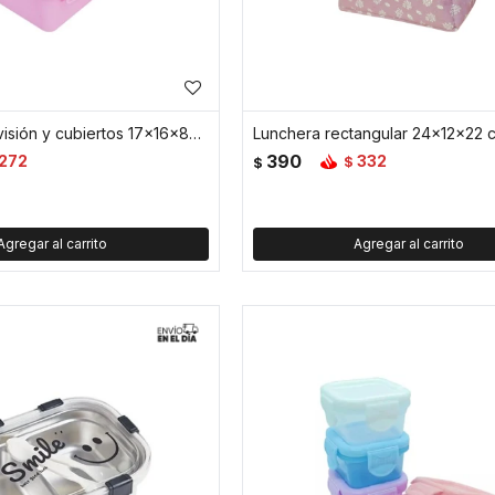
Vianda con división y cubiertos 17x16x8cm Cupcake - Rosado
390
272
332
$
$