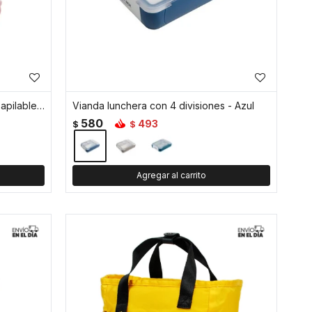
Set x4 contenedores cuadrados apilables - Multicolor
Vianda lunchera con 4 divisiones - Azul
580
493
$
$