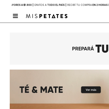
PRAS MAYORES A $1.800
|
| ENVÍOS A
TODO EL PAÍS
|
| RECIBÍ TU COMPRA
EN 2 HORAS
