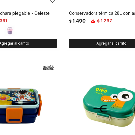
chara plegable - Celeste
1.490
391
1.267
$
$