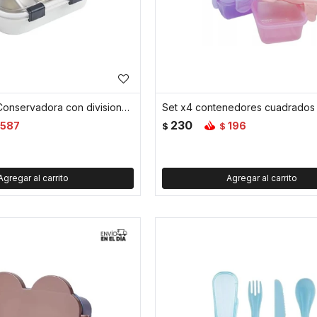
Vianda Smile Conservadora con divisiones - Blanco
230
587
196
$
$