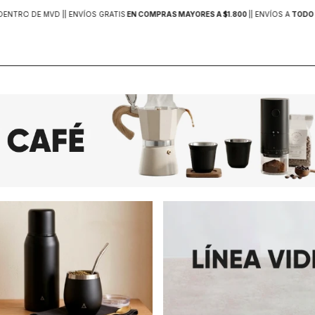
DENTRO DE MVD |
| ENVÍOS GRATIS
EN COMPRAS MAYORES A $1.800
|
| ENVÍOS A
TODO 