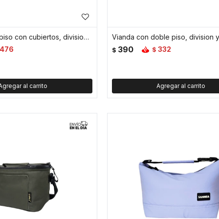
Vianda doble piso con cubiertos, division y tapa - Azul
390
476
332
$
$