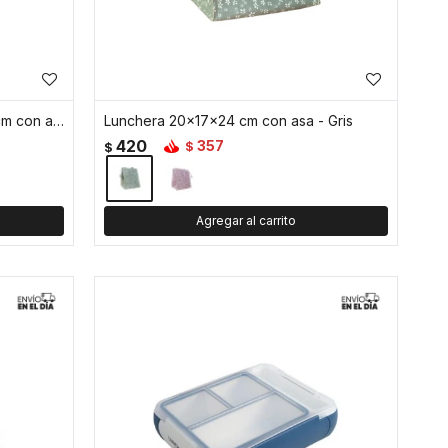
Lunchera rectangular 24x12x22 cm con asa - Rosado
Lunchera 20x17x24 cm con asa - Gris
420
357
$
$