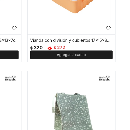
Vianda con división y cubiertos 18x13x7cm Papas Fritas - Rojo
Vianda con división y cubiertos 17x15x8cm Hamburguesa - Amarillo
320
272
$
$