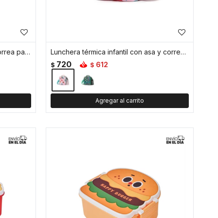
Lunchera térmica 6L con asa y correa para colgar 23x14x20cm - Lila
Lunchera térmica infantil con asa y correa ajustable - Rosado
720
612
$
$