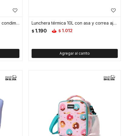
Vianda con doble piso, division y condimentero - Verde
Lunchera térmica 10L con asa y correa ajustable - Verde
1.190
1.012
$
$