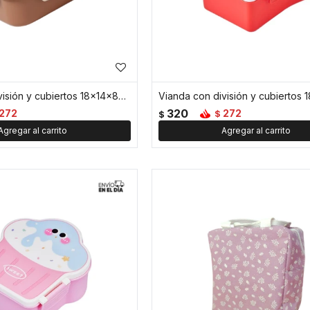
Vianda con división y cubiertos 18x14x8cm Tostada - Marron
320
272
272
$
$