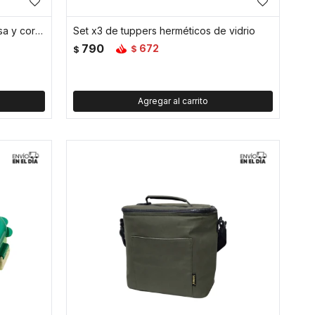
Conservadora térmica 28L con asa y correa ajustable 51x24x34cm - Verde
Set x3 de tuppers herméticos de vidrio
790
672
$
$