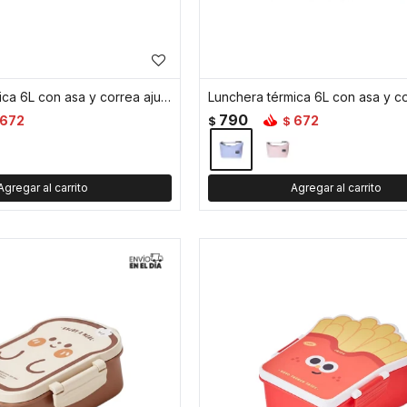
Lunchera térmica 6L con asa y correa ajustable - Verde
790
672
672
$
$