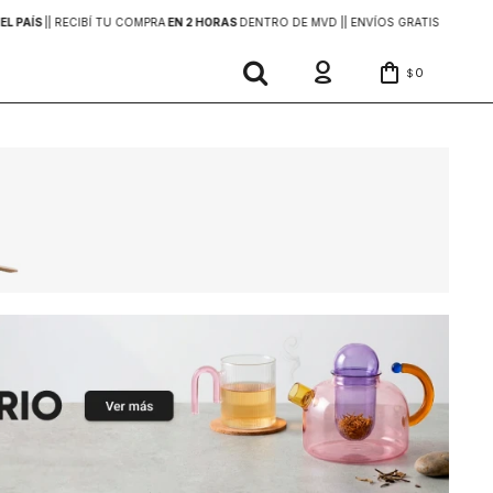
EL PAÍS
|
| RECIBÍ TU COMPRA
EN 2 HORAS
DENTRO DE MVD |
| ENVÍOS GRATIS
EN COMP
0
$