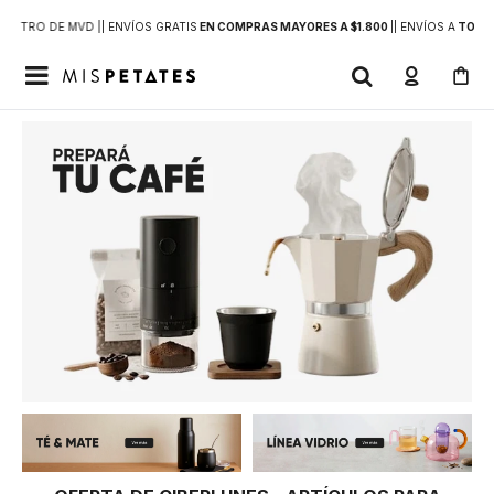
DENTRO DE MVD |
| ENVÍOS GRATIS
EN COMPRAS MAYORES A $1.800
|
| ENVÍOS A
TODO 
