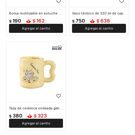
Bolsa reutilizable en estuche color liso - Amarillo
Vaso térmico de 320 ml de capacidad - Amarillo
190
162
750
638
$
$
$
$
Taza de cerámica ondeada gatito - Amarillo
380
323
$
$