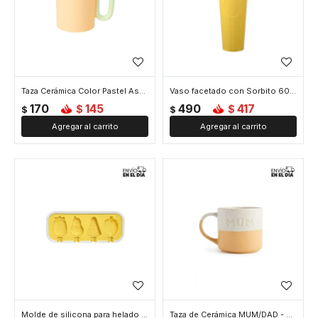
Taza Cerámica Color Pastel Asa Grande - Amarillo
Vaso facetado con Sorbito 600ml - Amarillo
170
145
490
417
$
$
$
$
Molde de silicona para helado forma frutal - Amarillo
Taza de Cerámica MUM/DAD - Amarillo