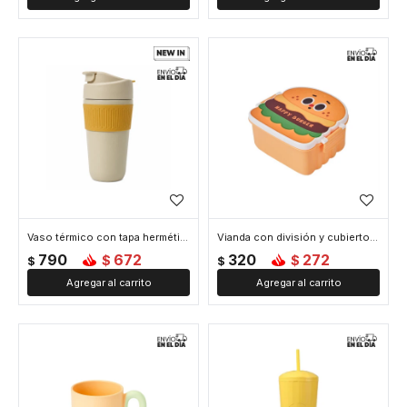
Vaso térmico con tapa hermética 450ml - Amarillo
Vianda con división y cubiertos 17x15x8cm Hamburguesa - Amarillo
790
672
320
272
$
$
$
$