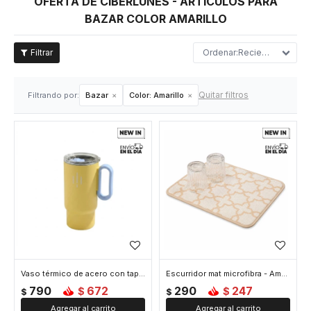
OFERTA DE CIBERLUNES - ARTÍCULOS PARA
BAZAR COLOR AMARILLO
Recientes
Quitar filtros
Filtrando por:
Bazar
Color:
Amarillo
Vaso térmico de acero con tapa y asa - 560ml - Amarillo
Escurridor mat microfibra - Amarillo
790
672
290
247
$
$
$
$