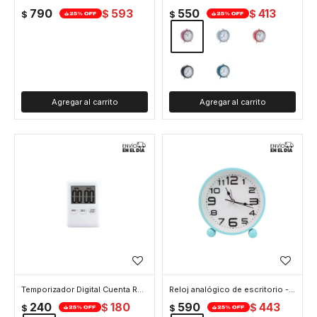
790
593
550
413
$
$
$
$
Temporizador Digital Cuenta Regresiva Imán Y Alarma - Blanco
Reloj analógico de escritorio - Celeste
240
180
590
443
$
$
$
$