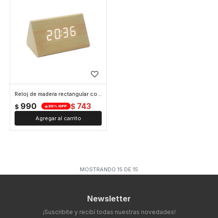
Reloj de madera rectangular con luz led blanca chico
990
743
$
$
MOSTRANDO
15
DE
15
Newsletter
¡Suscribite y recibí todas nuestras novedades!