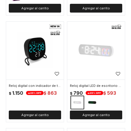
Reloj digital con indicador de temperatura Cuadrado Negro - Azul
Reloj digital LED de escritorio - Blanco
1.150
863
790
593
$
$
$
$