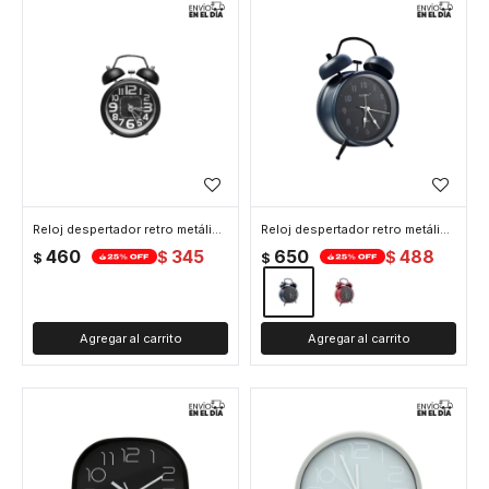
Reloj despertador retro metálico de campana doble 8*12 - Negro
Reloj despertador retro metálico con doble campana 10*17 - Azul
460
345
650
488
$
$
$
$