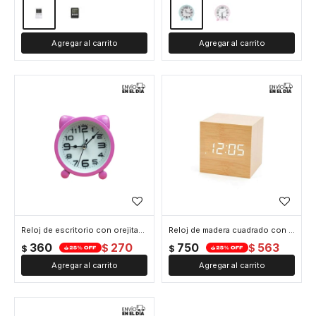
Reloj de escritorio con orejitas de gato - Rosado
Reloj de madera cuadrado con luz led blanca chico
360
270
750
563
$
$
$
$