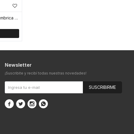
Lámpara Portátil Recargable Inalámbrica - Plateado
Newsletter
¡Suscribite y recibí todas nuestras novedades!
SUSCRIBIRME



