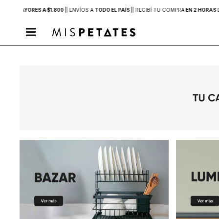
PRAS MAYORES A $1.800
|
| ENVÍOS A
TODO EL PAÍS
|
| RECIBÍ TU COMPRA
EN 2 HORAS
