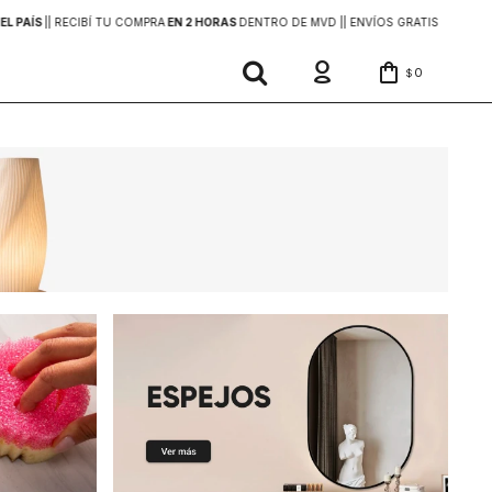
EL PAÍS
|
| RECIBÍ TU COMPRA
EN 2 HORAS
DENTRO DE MVD |
| ENVÍOS GRATIS
EN COMP
0
$