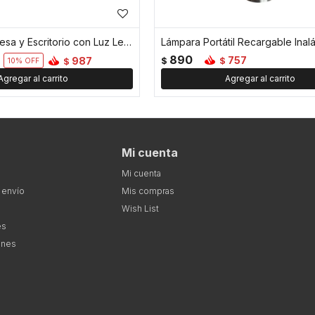
Lámpara de Mesa y Escritorio con Luz Led Base Plana - Plateado
890
757
987
$
$
$
10
Mi cuenta
Mi cuenta
 envío
Mis compras
Wish List
es
ones