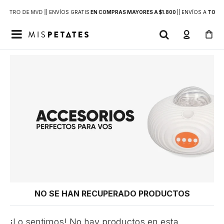
DENTRO DE MVD |
| ENVÍOS GRATIS
EN COMPRAS MAYORES A $1.800
|
| ENVÍOS A
TODO 

NO SE HAN RECUPERADO PRODUCTOS
¡Lo sentimos! No hay productos en esta