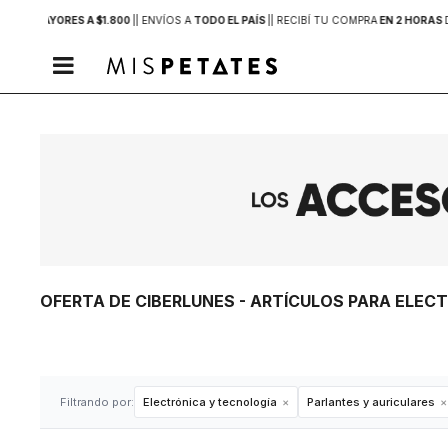
PRAS MAYORES A $1.800
|
| ENVÍOS A
TODO EL PAÍS
|
| RECIBÍ TU COMPRA
EN 2 HORAS

OFERTA DE CIBERLUNES - ARTÍCULOS PARA ELEC
Filtrando por:
Electrónica y tecnología
Parlantes y auriculares