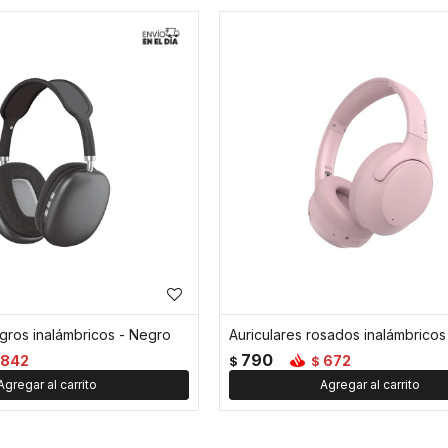
egros inalámbricos - Negro
Auriculares rosados inalámbricos
790
842
672
$
$