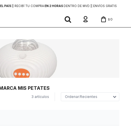
EL PAÍS
|
| RECIBÍ TU COMPRA
EN 2 HORAS
DENTRO DE MVD |
| ENVÍOS GRATIS
EN COMP
0
$
 MARCA MIS PETATES
3 artículos
Recientes