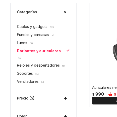
Categorías
Cables y gadgets
(10)
Fundas y carcasas
(4)
Luces
(10)
Parlantes y auriculares
(3)
Relojes y despertadores
(1)
Soportes
(17)
Ventiladores
(3)
Auriculares n
990
$
$
Precio
($)
Color