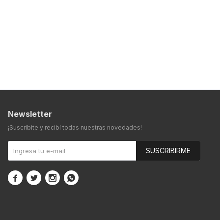
Newsletter
¡Suscribite y recibí todas nuestras novedades!
SUSCRIBIRME



