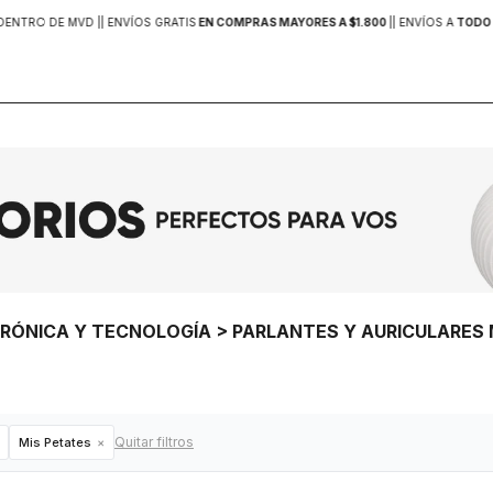
DENTRO DE MVD |
| ENVÍOS GRATIS
EN COMPRAS MAYORES A $1.800
|
| ENVÍOS A
TODO 
TRÓNICA Y TECNOLOGÍA > PARLANTES Y AURICULARES
Quitar filtros
Mis Petates