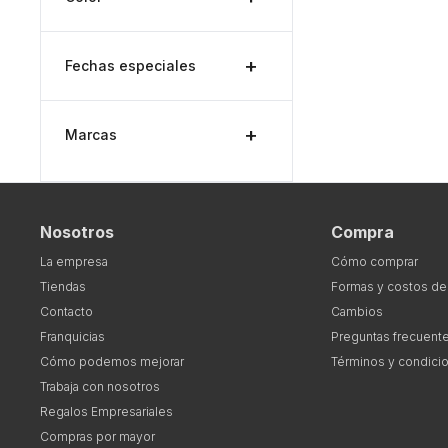
Fechas especiales
Marcas
Nosotros
Compra
La empresa
Cómo comprar
Tiendas
Formas y costos de
Contacto
Cambios
Franquicias
Preguntas frecuent
Cómo podemos mejorar
Términos y condici
Trabaja con nosotros
Regalos Empresariales
Compras por mayor