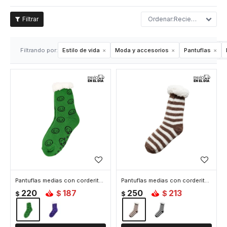
Recientes
Filtrando por:
Estilo de vida
Moda y accesorios
Pantuflas
Pantuflas medias con corderito Carita Feliz - Verde
Pantuflas medias con corderito Rayas - Marron
220
187
250
213
$
$
$
$