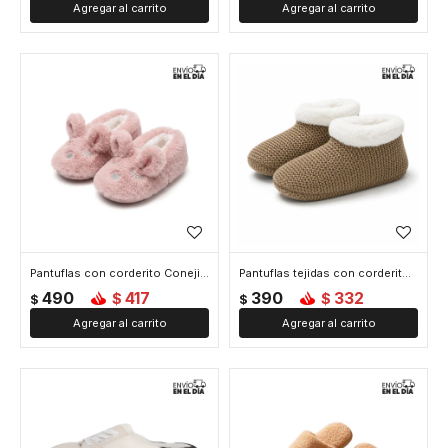
Pantuflas con corderito Conejito - Rosado
Pantuflas tejidas con corderito - Marron
490
417
390
332
$
$
$
$