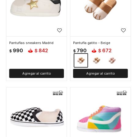
Pantuflas sneakers Madrid
Pantufla gatito - Beige
990
842
790
672
$
$
$
$