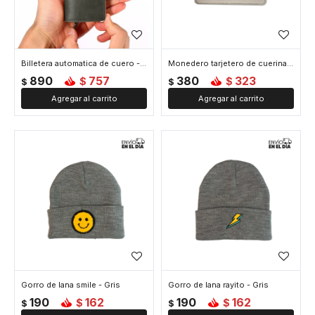
Billetera automatica de cuero - Gris
Monedero tarjetero de cuerina - Gris
890
757
380
323
$
$
$
$
Gorro de lana smile - Gris
Gorro de lana rayito - Gris
190
162
190
162
$
$
$
$