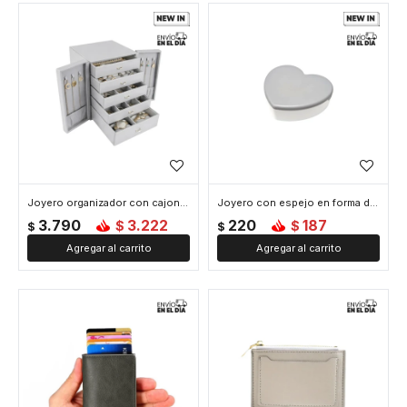
Joyero organizador con cajones y puertitas - 21x17x24cm - Gris
Joyero con espejo en forma de corazon - 10x9x3cm - Gris
3.790
3.222
220
187
$
$
$
$