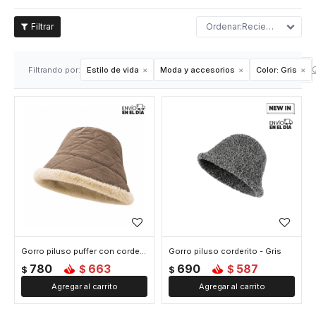
Recientes
Q
Filtrando por:
Estilo de vida
Moda y accesorios
Color:
Gris
Gorro piluso puffer con corderito - Gris
Gorro piluso corderito - Gris
780
663
690
587
$
$
$
$