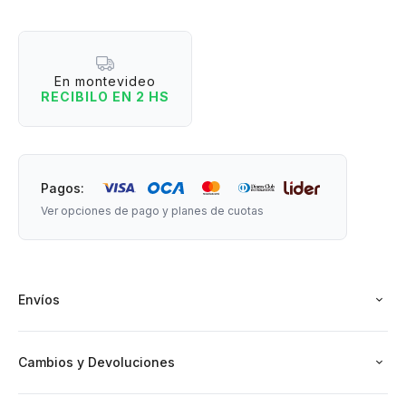
Con 5 compartimientos para tarjetas o documentos y un
bolsillo para el dinero.
En montevideo
RECIBILO EN 2 HS
Medidas: 11,5 cm de largo x 8x5 cm de ancho.
Pagos:
Ver opciones de pago y planes de cuotas
Envíos
Cambios y Devoluciones