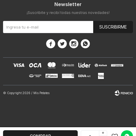
Newsletter
¡Suscribite y recibí todas nuestras novedades!
SUSCRIBIRME




© Copyright 2026 / Mis Petates
+
Fenicio