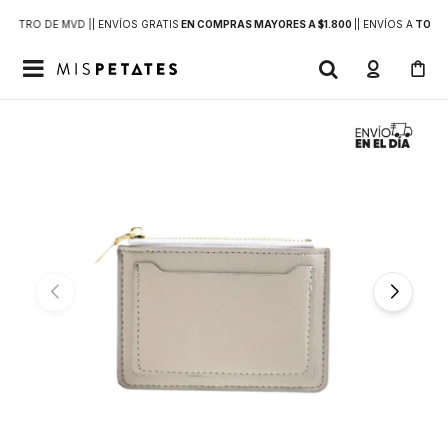
DENTRO DE MVD |
| ENVÍOS GRATIS
EN COMPRAS MAYORES A $1.800
|
| ENVÍOS A
TODO 
