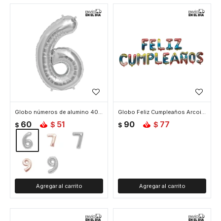
Globo números de alumino 40 cm - 6 Plata
Globo Feliz Cumpleaños Arcoiris
60
51
90
77
$
$
$
$