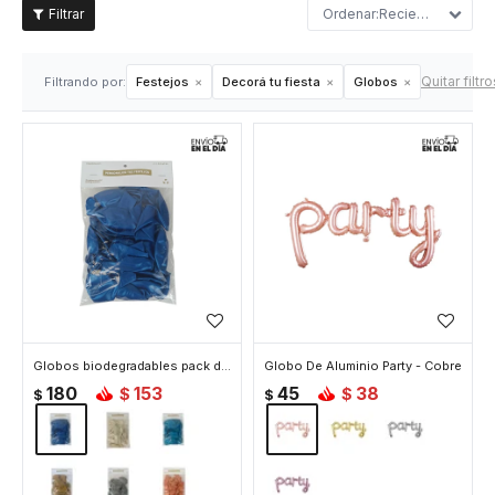
Recientes
Quitar filtro
Filtrando por:
Festejos
Decorá tu fiesta
Globos
Globos biodegradables pack de 25 unidades - Azul
Globo De Aluminio Party - Cobre
180
153
45
38
$
$
$
$