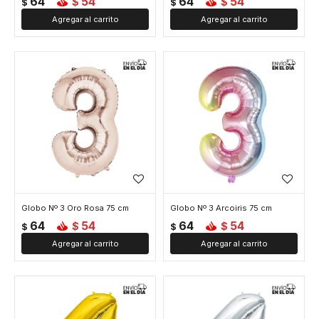
64
54
64
54
$
$
$
$
Globo Nº 3 Oro Rosa 75 cm
Globo Nº 3 Arcoiris 75 cm
64
54
64
54
$
$
$
$