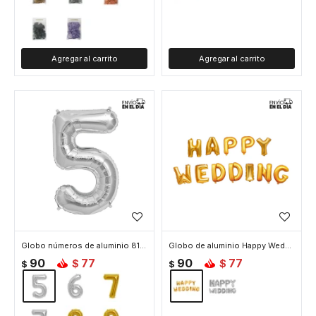
Globo números de aluminio 81 cm - 5 Plata
Globo de aluminio Happy Wedding - Dorado
90
77
90
77
$
$
$
$