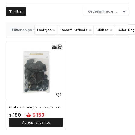
Recientes
Filtrando por:
Festejos
Decorá tu fiesta
Globos
Color:
Neg
Globos biodegradables pack de 25 unidades - Negro
180
153
$
$