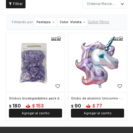
Recientes
Quitar filtros
Filtrando por:
Festejos
Color:
Violeta
Globos biodegradables pack de 25 unidades - Violeta
Globo de aluminio Unicornio - Violeta
180
153
90
77
$
$
$
$