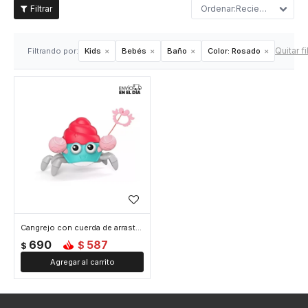
Recientes
Quitar fi
Filtrando por:
Kids
Bebés
Baño
Color:
Rosado
Cangrejo con cuerda de arrastre apto agua - Rosado
690
587
$
$